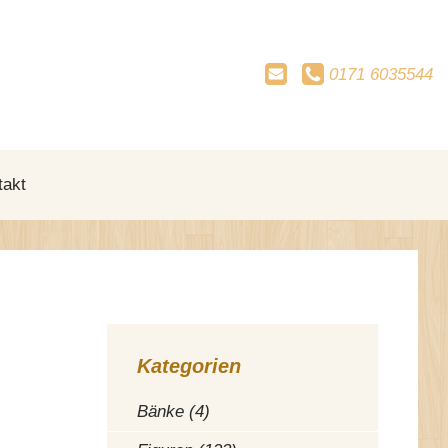
0171
6035544
takt
Kategorien
Bänke (4)