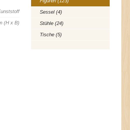
Figuren (123)
unststoff
Sessel (4)
m (H x B)
Stühle (24)
Tische (5)