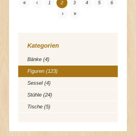
1
2
3
4
5
6
Kategorien
Bänke (4)
Figuren (123)
Sessel (4)
Stühle (24)
Tische (5)